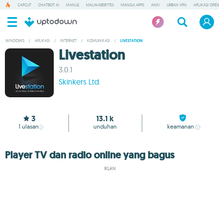
CAPCUT
CHATBOT AI
MANUS
MALWAREBYTES
MANGA APPS
ANKI
URBAN VPN
APLIKASI OPE
WINDOWS
/
APLIKASI
/
INTERNET
/
KOMUNIKASI
/
LIVESTATION
Livestation
3.0.1
Skinkers Ltd.
3
13.1 k
1
ulasan
unduhan
keamanan
Player TV dan radio online yang bagus
IKLAN