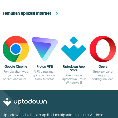
Temukan aplikasi Internet
Google Chrome
Proton VPN
Uptodown App
Opera
Store
Penjelajahan web
VPN yang kuat,
Browser yang
yang cepat,
gratis, aman, dan
Klien native
tangguh,
bersih, dan mudah
tidak terbatas
Uptodown untuk
serbaguna, dan
berkat Google.
Windows 11
dapat disesuaikan
Uptodown adalah toko aplikasi multiplatform khusus Android.