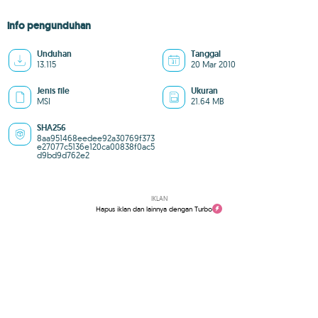
info pengunduhan
Unduhan
Tanggal
13.115
20 Mar 2010
Jenis file
Ukuran
MSI
21.64 MB
SHA256
8aa951468eedee92a30769f373
e27077c5136e120ca00838f0ac5
d9bd9d762e2
IKLAN
Hapus iklan dan lainnya dengan Turbo