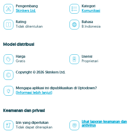
Pengembang
Kategori
Skinkers Ltd.
Komunikasi
Rating
Bahasa
Tidak ditentukan
B.Indonesia
Model distribusi
Harga
Lisensi
Gratis
Proprietari
Copyright © 2026 Skinkers Ltd.
Mengapa aplikasi ini dipublikasikan di Uptodown?
(Informasi lebih lanjut)
Keamanan dan privasi
Lihat laporan keamanan dan
Izin yang diperlukan
antivirus
Tidak dapat diterapkan