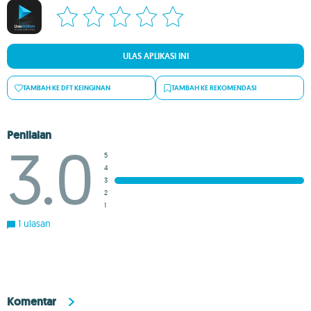
ULAS APLIKASI INI
TAMBAH KE DFT KEINGINAN
TAMBAH KE REKOMENDASI
Penilaian
3.0
5
4
3
2
1
1 ulasan
Komentar