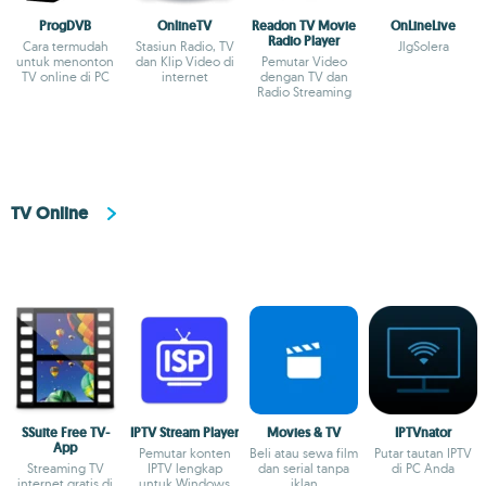
ProgDVB
OnlineTV
Readon TV Movie
OnLineLive
Radio Player
Cara termudah
Stasiun Radio, TV
JlgSolera
untuk menonton
dan Klip Video di
Pemutar Video
TV online di PC
internet
dengan TV dan
Radio Streaming
TV Online
SSuite Free TV-
IPTV Stream Player
Movies & TV
IPTVnator
App
Pemutar konten
Beli atau sewa film
Putar tautan IPTV
Streaming TV
IPTV lengkap
dan serial tanpa
di PC Anda
internet gratis di
untuk Windows
iklan