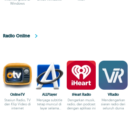
Windows
Radio Online
OnlineTV
ALLPlayer
iHeart Radio
VRadio
Stasiun Radio, TV
Menjaga subtitle
Dengarkan musik,
Mendengarkan
dan Klip Video di
tetap muncul di
radio, dan podcast
siaran radio dari
internet
layar selama
dengan aplikasi ini
seluruh dunia
diperlukan